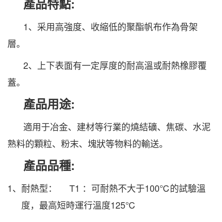
產品特點
:
1、采用高強度、收縮低的聚酯帆布作為骨架
層。
2、上下表面有一定厚度的耐高溫或耐熱橡膠覆
蓋。
產品用途
:
適用于冶金、建材等行業的燒結礦、焦碳、水泥
熟料的顆粒、粉末、塊狀等物料的輸送。
產品品種
:
1、耐熱型：
T1
：可耐熱不大于
100
℃的試驗溫
度，最高短時運行溫度
125
℃