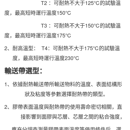
T2
：可耐熱不大于
125
℃的試驗溫
度，最高短時運行溫度
150
℃
T3
：可耐熱不大于
150
℃的試驗溫
度，最高短時運行溫度
175
℃
2、耐高溫型：
T4
：可耐熱不大于
175
℃的試驗溫
度，最高短時運行溫度
230
℃
輸送帶選型：
1、依據耐熱輸送帶所輸送物料的溫度、表面結構形
狀及粘度等參數選擇耐熱帶的類型。
2、膠帶表面溫度與耐熱帶的使用壽命密切相關，直
接影響到面膠與芯層、芯層之間的粘合強度，
應充分
調查測
量膠帶表面溫度等使用條件后，選