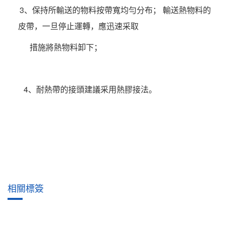
3、保持所輸送的物料按帶寬均勻分布； 輸送熱物料的
皮帶，一旦停止運轉，應迅速采取
措施將熱物料卸下；
4、耐熱帶的接頭建議采用熱膠接法。
相關標簽