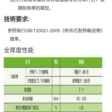
擇耐熱帶的類型。
技術要求
:
參照執行
GB/T20021-20
05
《帆布芯耐熱輸送帶》
標準。
全厚度性能