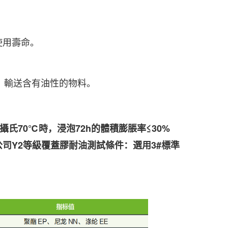
使用壽命。
輸送含有油性的物料。
攝氏
70
℃時，浸泡
72h
的體積膨脹率≤3
0%
公司
Y2
等級覆蓋膠耐油測試條件：選用
3#
標準