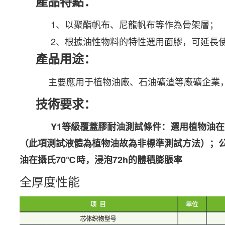
產品特點：
1、以聚酯帆布、尼龍帆布等作為骨架層；
2、根據油性物料的特性選用面膠，可延長
產品用途：
主要應用于植物油廠、石油礦渣等廠礦企業，
技術要求：
Y1等級覆蓋膠耐油測試條件：選用植物油在
（此項測試液體為植物油故為非標準測試方法）；
油在攝氏
70
℃時，浸泡
72h
的體積膨脹率
全厚度性能