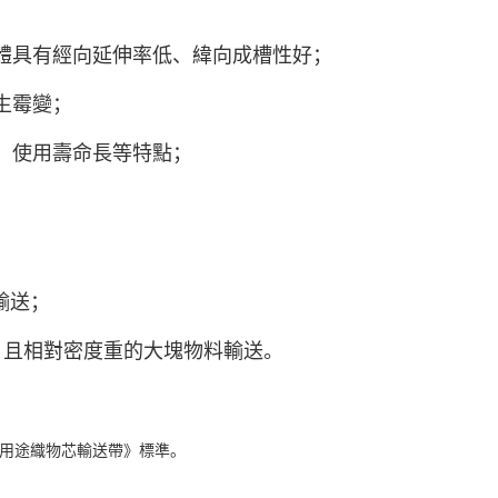
體具有經向延伸率低、緯向成槽性好；
生霉變；
，使用壽命長等特點；
輸送；
，且相對密度重的大塊物料輸送。
通用途織物芯輸送帶》標準。