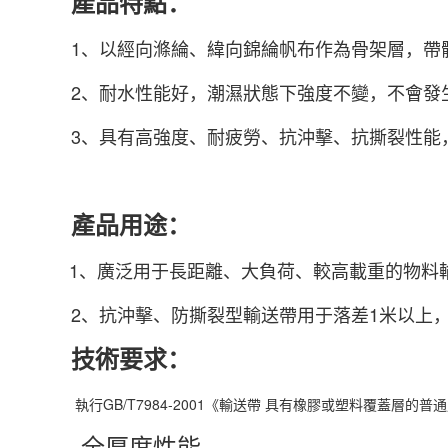
產品特點：
1
、以經向滌綸、緯向錦綸帆布作為骨架層，帶
2、耐水性能好，潮濕狀態下強度不變，不會發
3
、具有高強度、耐疲勞、抗沖擊、抗撕裂性能
產品用途：
1、廣泛用于長距離、大負荷、較高載重的物料
2
、抗沖擊、防撕裂型輸送帶用于落差
1
米以上
技術要求：
執行
GB/T7984-2001
《輸送帶 具有橡膠或塑料覆蓋層的普
全厚度性
能