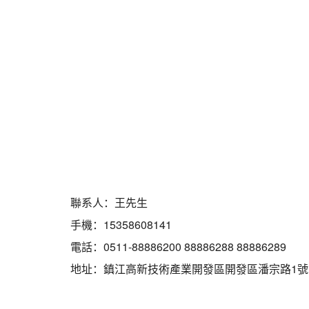
聯系人：王先生
手機：15358608141
電話：0511-88886200 88886288 88886289
地址：鎮江高新技術產業開發區開發區潘宗路1號