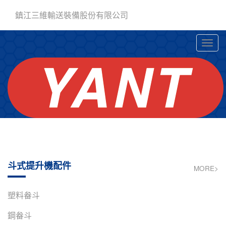
鎮江三維輸送裝備股份有限公司
斗式提升機配件
MORE>
塑料畚斗
鋼畚斗