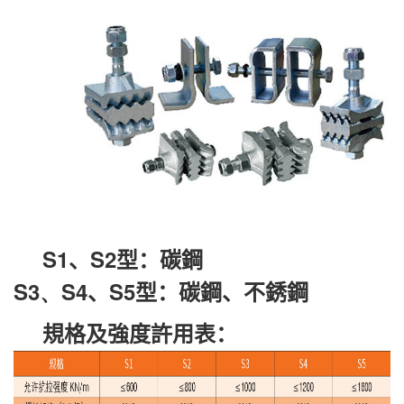
S1
、
S2
型：碳鋼
S3、
S4
、
S5
型：碳鋼、不銹鋼
規格及強度許用表：