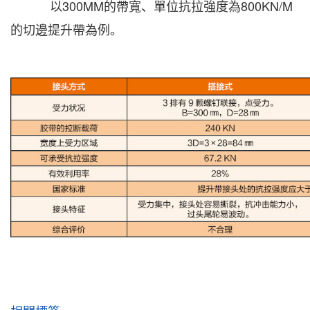
以
300MM
的帶寬、單位抗拉強度為
800KN/M
的切邊提升帶為例。