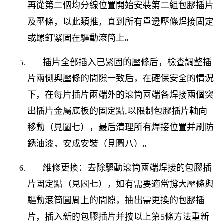
再從第二個均分線位置開始安裝第二組包膠插片
及壓條，以此類推，直到所有單邊壓條焊接固定
或螺釘緊固在驅動滾筒上。
插片全部插入已緊固的壓條后，檢查調整插
片兩側與壓條的間隙一致后，在確保安全的情況
下，在每片插片兩端外的滾筒兩端各焊接兩個突
出插片金屬底板的固定點
,
以限制包膠插片軸向
移動（見圖七），最后清理所有焊接位置并刷防
銹油漆，安成安裝（見圖八）。
維修更換：去除驅動滾筒兩端焊接的包膠插
片固定點（見圖七），如有需要適當撐大壓條與
驅動滾筒圓周上的間隙，抽出需更換的包膠插
片，插入新的包膠插片并按以上第
5
條方法重新