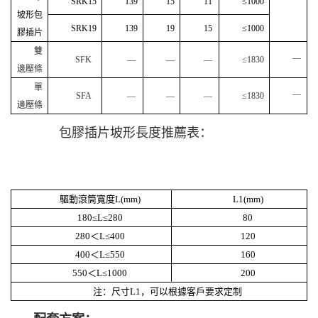
SRK15
139
15
11
≤
1000
坡形包
SRK19
139
19
15
≤
1000
膠插片
雙
—
SFK
—
—
—
≤
1830
邊壓條
單
—
SFA
—
—
—
≤
1830
邊壓條
包膠插片坡形長度推薦表：
驅動滾筒寬度
L(mm)
L1(mm)
180
≤
L
≤
280
80
280
＜
L
≤
400
120
400
＜
L
≤
550
160
550
＜
L
≤
1000
200
注：尺寸
L1
，可以根據客戶要求定制