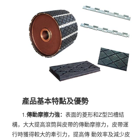
產品基本特點及優勢
1.
表
面的菱形和
Z
型凹槽結
傳動摩擦力強：
構，大大提高滾筒與皮帶的傳動摩擦力，皮帶運
行時獲得較大的牽引力，提高傳
動效率及減少皮