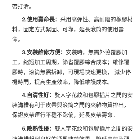
帶打滑。
采用高彈性、高耐磨的橡膠材
2.
使用壽命長：
料，固定方式緊固、可靠，延長滾筒的使用壽
命。
安裝時，無需外協覆膠加
3.
安裝維修方便：
工，縮短加工周期，節省覆膠綜合成本；維修覆
膠時，滾筒無需拆卸，可現場快速更換，
減少停
機時間，提高生產效率，降低維護成本。
雙人字花紋和包膠插片之間的安
4.
自清性好：
裝溝槽有利于皮帶與滾筒之間的夾雜物質排出，
保證皮帶運行平穩不跑偏，延長皮帶壽命。
雙人字花紋和包膠插片之間的安
5.
散熱性優：
裝溝槽起到良好的通風散熱效果，降低皮帶及頭