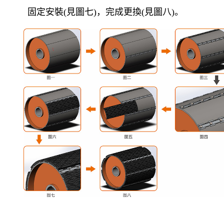
固定安裝
(
見圖七
)
，完成更換
(
見圖八
)
。