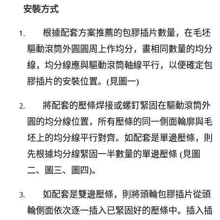
安裝方式
根據配套方案推薦的包膠插片數量，在毛坯
驅動滾筒外圓圓周上作均分，畫相同數量的均分
線，均分線應與驅動滾筒軸線平行，以便確定包
膠插片的安裝位置。
(
見圖一
)
將配套的壓條焊接或螺釘緊固在驅動滾筒外
圓的均分線位置，所有壓條的同一側面輪廓與毛
坯上的均分線平行對齊。如配套是單邊壓條，則
先根據均分線緊固一半數量的單邊壓條
(
見圖
二、圖三、圖四
)
。
如配套是雙邊壓條，則將頭輪包膠插片從頭
輪側面依次逐一插入已緊固好的壓條中。插入插