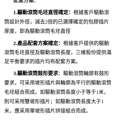
配套方案：
1.
驅動滾筒毛坯直徑確定：
根據客戶驅動滾
筒設計外徑，減去
2
倍的已選擇確定的包膠插片
厚度，即為驅動滾筒毛坯直徑
2.
產品配套方案確定：
根據客戶提供的驅動
滾筒毛坯直徑及驅動滾筒長度，三維股份提供滿
足平衡要求的插片均布配套方案。
3.
驅動滾筒鼓形要求
：驅動滾筒輪廓有鼓形
要求，可采用坡形插片與輪廓為平行的驅動滾筒
毛坯組合而成。如驅動滾筒長度小于等于
1
米，
則可采用雙坡形插片；如驅動滾筒長度大于
1
米，應采用單坡形插片拼接組合而成。