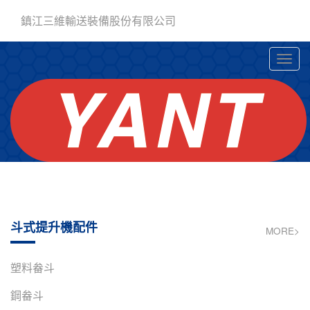
鎮江三維輸送裝備股份有限公司
斗式提升機配件
MORE>
塑料畚斗
鋼畚斗