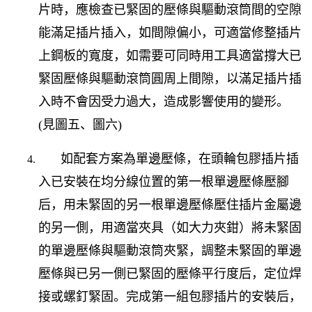
片時，應檢查已緊固的壓條與驅動滾筒間的空隙
能滿足插片插入，如間隙偏小，可適當修整插片
上鋼板的寬度，如需要可同時用工具適當撐大已
緊固壓條與驅動滾筒圓周上間隙，以滿足插片插
入時不會因受力過大，造成影響使用的變形。
(
見圖五、圖六
)
如配套方案為單邊壓條，在頭輪包膠插片插
入已安裝在均分線位置的第一根單邊壓條壓腳
后，用未緊固的另一根單邊壓條壓住插片金屬邊
的另一側，用適當夾具（如大力夾鉗）將未緊固
的單邊壓條與驅動滾筒夾緊，調整未緊固的單邊
壓條與已另一側已緊固的壓條平行度后，定位焊
接或螺釘緊固。完成第一組包膠插片的安裝后，