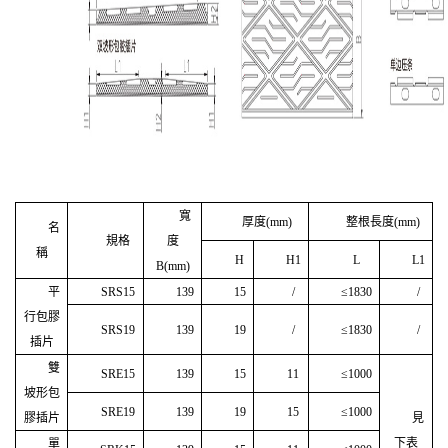
寬
厚度
(mm)
整根長度
(mm)
名
規格
度
稱
H
H1
L
L1
B(mm)
平
SRS15
139
15
/
≤
1830
/
行包膠
SRS19
139
19
/
≤
1830
/
插片
雙
SRE15
139
15
11
≤
1000
坡形包
SRE19
139
19
15
≤
1000
膠插片
見
下表
單