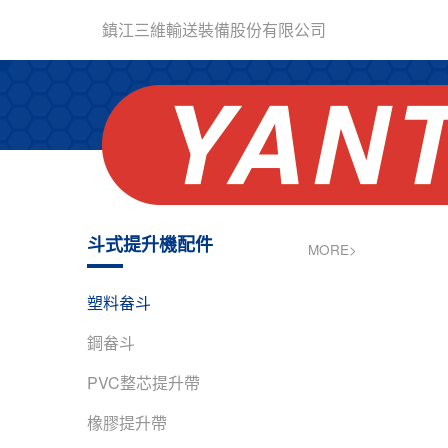
鎮江三維輸送裝備股份有限公司
斗式提升機配件
MORE>
塑料畚斗
鋼畚斗
PVC整芯提升帶
橡膠提升帶