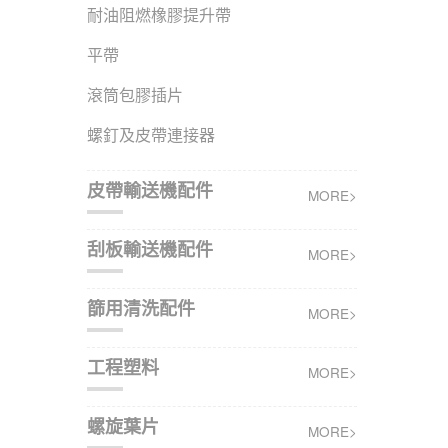
耐油阻燃橡膠提升帶
平帶
滾筒包膠插片
螺釘及皮帶連接器
皮帶輸送機配件
MORE>
刮板輸送機配件
MORE>
篩用清洗配件
MORE>
工程塑料
MORE>
螺旋葉片
MORE>