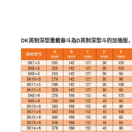
DK
英制深型重載畚斗為
D
英制深型斗的加強版