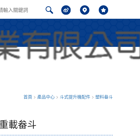
聞中心
問題解答
聯系我們
首頁
>
產品中心
>
斗式提升機配件
>
塑料畚斗
型重載畚斗