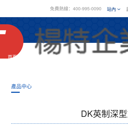
免費熱線：400-995-0090
站內
首頁
關于我們
產品中心
新
產品中心
DK英制深