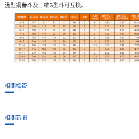
淺型鋼畚斗及三維
S
型斗可互換。
相關標簽
相關新聞