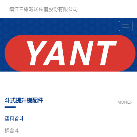
鎮江三維輸送裝備股份有限公司
斗式提升機配件
MORE>
塑料畚斗
鋼畚斗