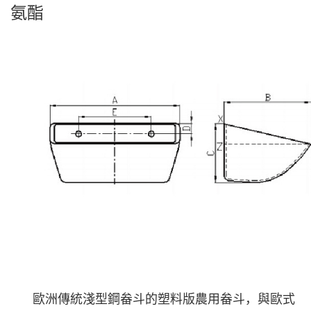
氨酯
歐洲傳統淺型鋼畚斗的塑料版農用畚斗，與歐式