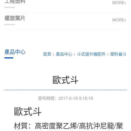
工程塑料
MORE>
螺旋葉片
MORE>
產品中心
首頁
>
產品中心
>
斗式提升機配件
>
塑料畚斗
歐式斗
發布時間：2017-6-18 9:18:18
歐式斗
材質：
高密度聚乙烯/高抗沖尼龍/聚