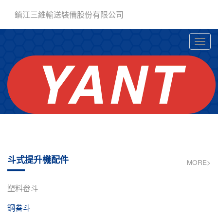
鎮江三維輸送裝備股份有限公司
斗式提升機配件
MORE>
塑料畚斗
鋼畚斗