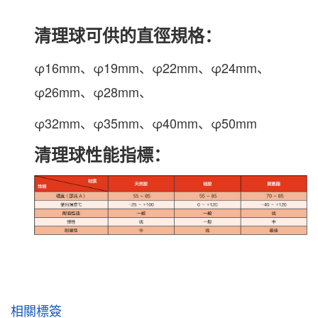
清理球可供的直徑規格：
φ
16mm
、φ
19mm
、φ
22mm
、φ
24mm
、
φ
26mm
、φ
28mm
、
φ
32mm
、φ
35mm
、φ
40mm
、φ
50mm
清理球性能
指標：
相關標簽