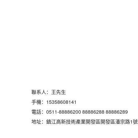
聯系人：王先生
手機：15358608141
電話：0511-88886200 88886288 88886289
地址：鎮江高新技術產業開發區開發區潘宗路1號