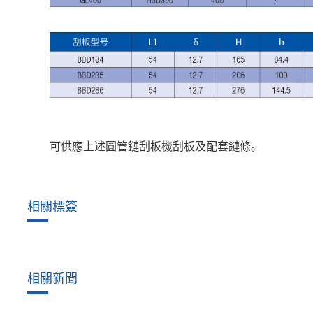
可供應上述圓管鏈刮板機刮板及配套鏈條。
相關標簽
相關新聞