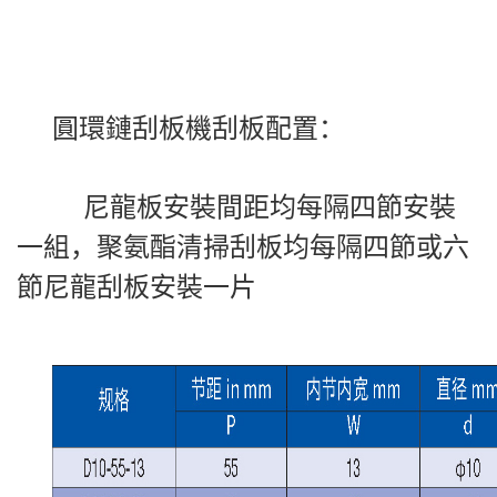
圓環鏈刮板機刮板配置：
尼龍板安裝間距均每隔四節安裝
一組，聚氨酯清掃刮板均每隔四節或六
節尼龍刮板安裝一片