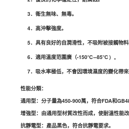
3．衛生無味、無毒。
4．高沖擊強度。
5．具有良好的自潤滑性，不吸附被接觸物料
6．適用溫度范圍廣（
-150
℃
-
-85
℃
）。
7．吸水率極低，不會因環境濕度的變化帶
性能分類：
通用型：分子量為
450-900
萬，符合
FDA
和GB4
增強型：由通用型材質改性而成，使耐溫性能
抗靜電型：產品黑色，符合抗靜電要求。