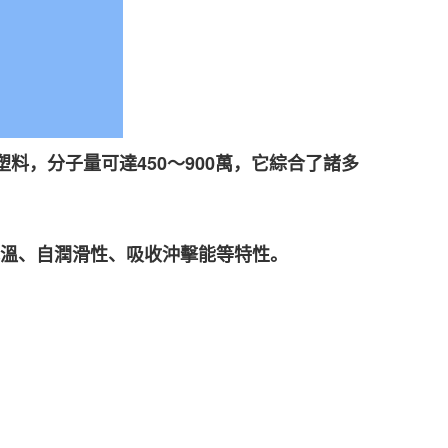
塑料，分子量可達
450
～
900
萬，它綜合了諸多
溫、自潤滑性、吸收沖擊能等特性。