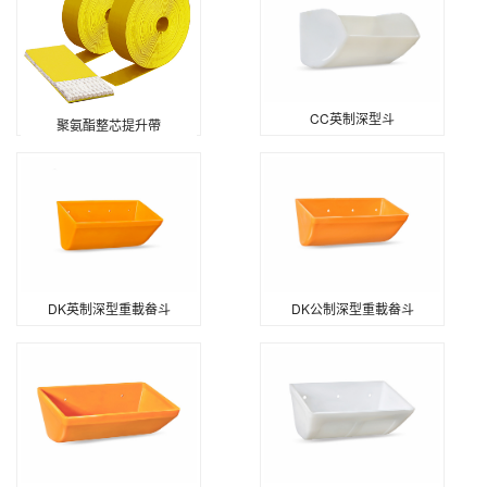
CC英制深型斗
聚氨酯整芯提升帶
DK英制深型重載畚斗
DK公制深型重載畚斗